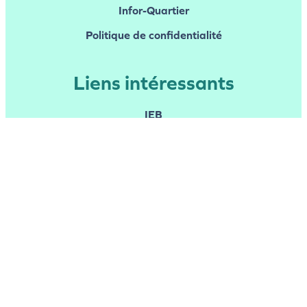
Infor-Quartier
Politique de confidentialité
Liens intéressants
IEB
Bral
La maison de quartier Ambiorix
Bruxsels future
Autour de Marguerite
L’Estampille
Pro Musica Pulchra