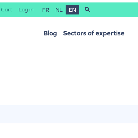
Cart
Log in
FR
NL
EN
Blog
Sectors of expertise