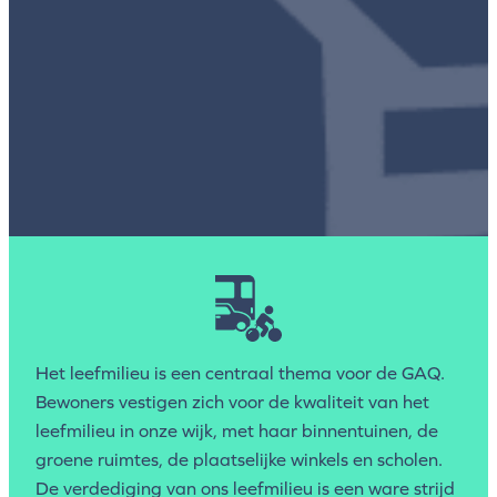
Het leefmilieu is een centraal thema voor de GAQ.
Bewoners vestigen zich voor de kwaliteit van het
leefmilieu in onze wijk, met haar binnentuinen, de
groene ruimtes, de plaatselijke winkels en scholen.
De verdediging van ons leefmilieu is een ware strijd